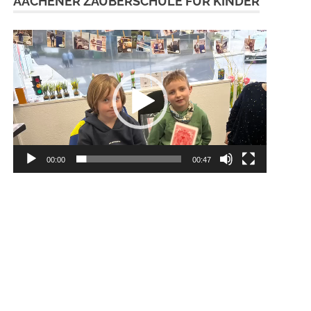
AACHENER ZAUBERSCHULE FÜR KINDER
Video-
Player
00:00
00:47