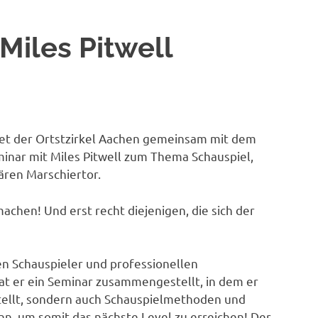
Miles Pitwell
et der Ortstzirkel Aachen gemeinsam mit dem
nar mit Miles Pitwell zum Thema Schauspiel,
ären Marschiertor.
chen! Und erst recht diejenigen, die sich der
en Schauspieler und professionellen
at er ein Seminar zusammengestellt, in dem er
tellt, sondern auch Schauspielmethoden und
, um somit das nächste Level zu erreichen! Der