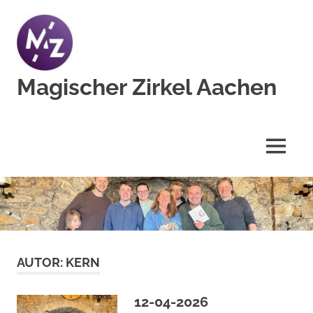
Zum
Inhalt
springen
Magischer Zirkel Aachen
Ortszirkel
des
MZvD
MENÜ
e.V.
AUTOR:
KERN
12-04-2026