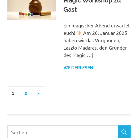
Magic Workshop zu
Gast
Ein magischer Abend erwartet
euch!
Am 26. Januar 2025
haben wir das Vergnügen,
Laszlo Madaras, den Gründer
des Magic[…]
WEITERLESEN
Seitennummerierung
NÄCHSTE
1
2
»
BEITRÄGE
der
Beiträge
Suchen
SUCHEN
nach: